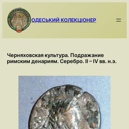
Skip
to
content
ОДЕСЬКИЙ КОЛЕКЦІОНЕР
Черняховская культура. Подражание
римским денариям. Серебро. II – IV вв. н.э.