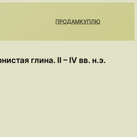
ПРОДАМ
КУПЛЮ
тая глина. II – IV вв. н.э.