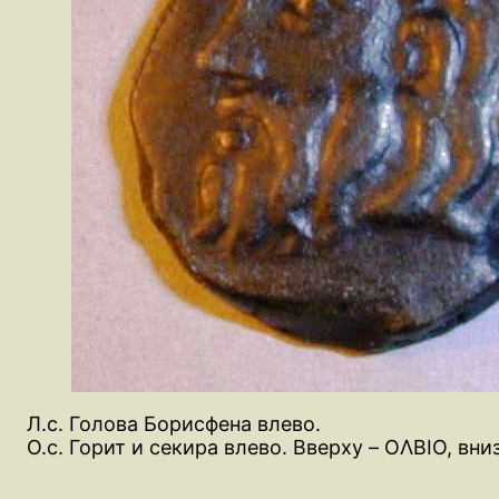
Л.с. Голова Борисфена влево.
О.с. Горит и секира влево. Вверху – OΛBIO, вн