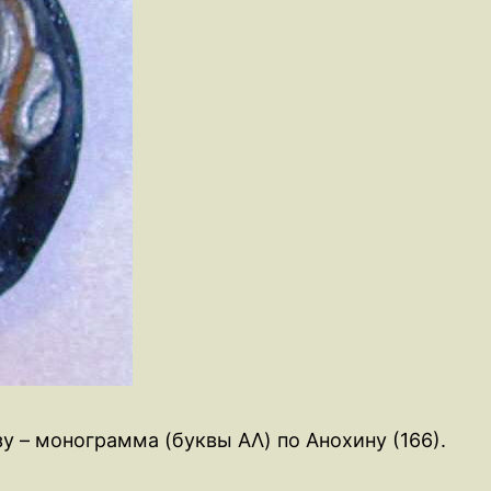
изу – монограмма (буквы AΛ) по Анохину (166).