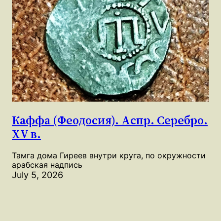
Каффа (Феодосия). Аспр. Серебро.
XV в.
Тамга дома Гиреев внутри круга, по окружности
арабская надпись
July 5, 2026