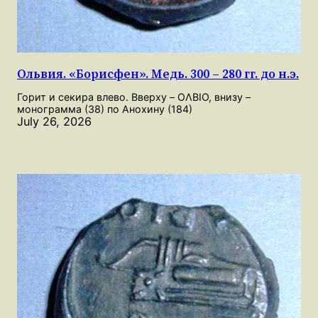
Ольвия. «Борисфен». Медь. 300 – 280 гг. до н.э.
Горит и секира влево. Вверху – OΛBIO, внизу –
монограмма (38) по Анохину (184)
July 26, 2026