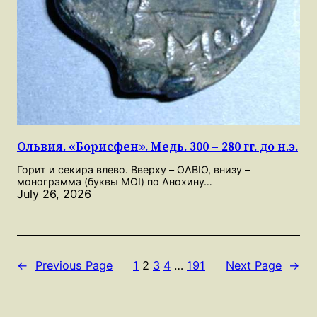
Ольвия. «Борисфен». Медь. 300 – 280 гг. до н.э.
Горит и секира влево. Вверху – OΛBIO, внизу –
монограмма (буквы MOI) по Анохину…
July 26, 2026
←
Previous Page
1
2
3
4
…
191
Next Page
→