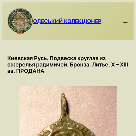
Skip
to
content
ОДЕСЬКИЙ КОЛЕКЦІОНЕР
Киевская Русь. Подвеска круглая из
ожерелья радимичей. Бронза. Литье. X – XIII
вв. ПРОДАНА