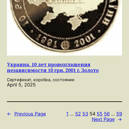
Украина. 10 лет провозглашения
независимости 10 грн. 2001 г. Золото
Сертификат, коробка, состояние
April 5, 2025
←
Previous Page
1
…
52
53
54
55
56
…
59
Next Page
→