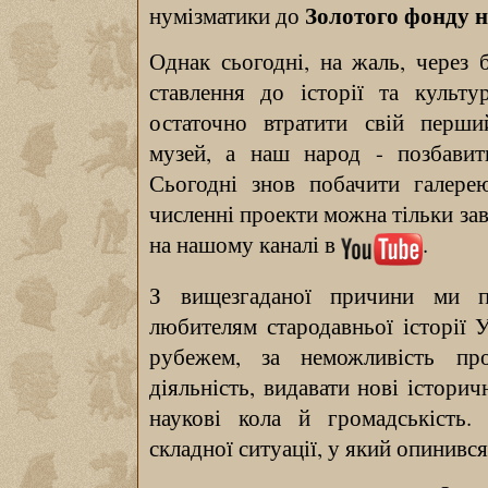
Золотого фонду н
нумізматики до
Однак сьогодні, на жаль, через 
ставлення до історії та культ
остаточно втратити свій перши
музей, а наш народ - позбавити
Сьогодні знов побачити галере
численні проекти можна тільки за
на нашому каналі в
.
З вищезгаданої причини ми п
любителям стародавньої історії У
рубежем, за неможливість пр
діяльність, видавати нові істори
наукові кола й громадськість.
складної ситуації, у який опинивс