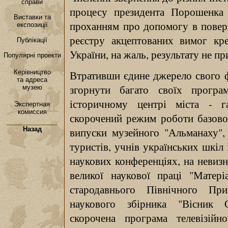
справи
процесу президента Порошенка 
Виставки та
проханням про допомогу в поверн
експозиції
реєстру акцептованих вимог кре
Публікації
України, на жаль, результату не пр
Популярні проекти
Втративши єдине джерело свого 
Керівництво
та адреса
згорнути багато своїх програ
музею
історичному центрі міста - г
Экспертная
комиссия
скорочений режим роботи базової 
випуски музейного "Альманаху", 
Назад
туристів, учнів українських шкіл 
наукових конференціях, на невизн
великої наукової праці "Матері
стародавнього Північного Пр
наукового збірника "Вісник 
скорочена програма телевізій