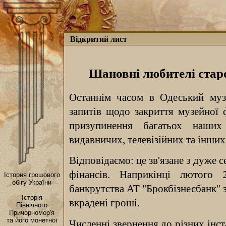
Відкритий лист
Шановні любителі старо
Останнім часом в Одеський муз
запитів щодо закриття музейної ф
призупинення багатьох наших 
видавничих, телевізійних та інших
Відповідаємо: це зв'язане з дуже
фінансів. Наприкінці лютого 
Істория грошового
обігу України
банкрутства АТ "Брокбізнесбанк" 
Історія
вкрадені гроші.
Північного
Причoрномор'я
Численні звернення до різних інс
та його монетної