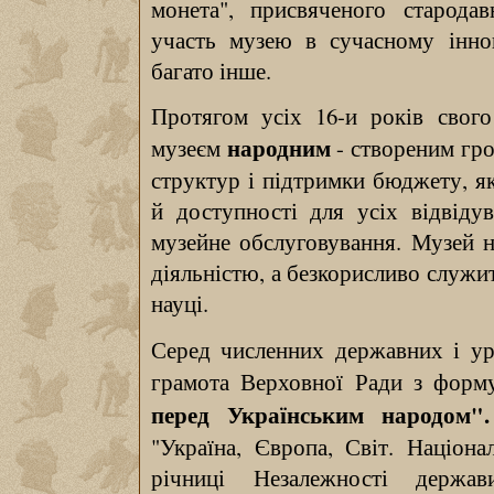
монета", присвяченого стародав
участь музею в сучасному інно
багато інше.
Протягом усіх 16-и років свог
народним
музеєм
- створеним гро
структур і підтримки бюджету, я
й доступності для усіх відвідув
музейне обслуговування. Музей 
діяльністю, а безкорисливо служи
науці.
Серед численних державних і у
грамота Верховної Ради з фор
перед Українським народом".
"Україна, Європа, Світ. Націон
річниці Незалежності держа