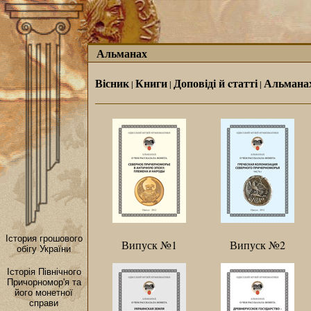
Альманах
Вісник
Книги
Доповіді й cтатті
Альмана
|
|
|
Істория грошового
Випуск №1
Випуск №2
обігу України
Історія Північного
Причoрномор'я та
його монетної
справи